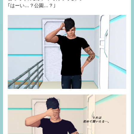
｢はーい…？公園…？｣