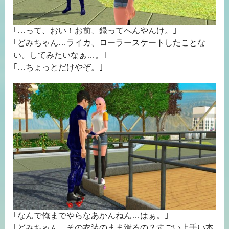
｢…って、おい！お前、録ってへんやんけ。｣
｢どみちゃん…ライカ、ローラースケートしたことな
い。してみたいなぁ…。｣
｢…ちょっとだけやぞ。｣
｢なんで俺までやらなあかんねん…はぁ。｣
｢どみちゃん、その衣装のまま滑るの？すごい上手い本