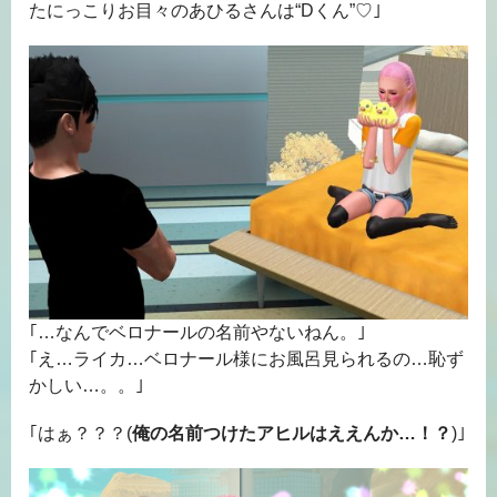
たにっこりお目々のあひるさんは“Dくん”♡｣
｢…なんでベロナールの名前やないねん。｣
｢え…ライカ…ベロナール様にお風呂見られるの…恥ず
かしい…。。｣
｢はぁ？？？(
俺の名前つけたアヒルはええんか…！？
)｣