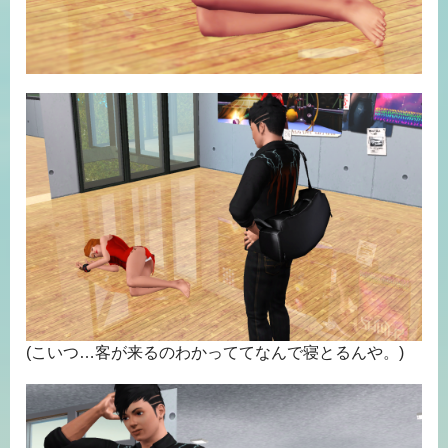
(こいつ…客が来るのわかっててなんで寝とるんや。)