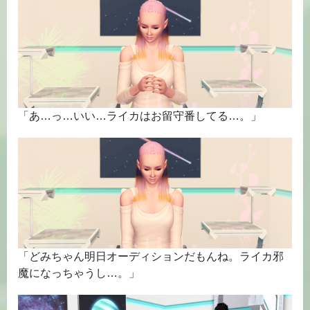
「あ…っ…いい…ライカはお留守番してる…。」
「どみちゃん明日オーディションだもんね。ライカ邪
魔になっちゃうし…。」