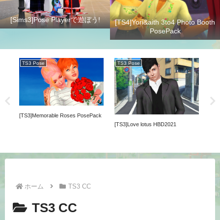
[Sims3]Pose Playerで遊ぼう!
[TS4]Yori&aith 3to4 Photo Booth
PosePack
TS3 Pose
TS3 Pose
TS
[TS3]Memorable Roses PosePack
K
[TS3
[TS3]Love lotus HBD2021
Pos
ホーム
TS3 CC
TS3 CC