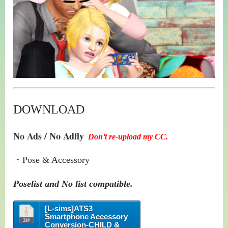
DOWNLOAD
No Ads / No Adfly
Don’t re-upload my CC.
・Pose & Accessory
Poselist and No list compatible.
[L-sims]ATS3
Smartphone Accessory
Conversion-CHILD &