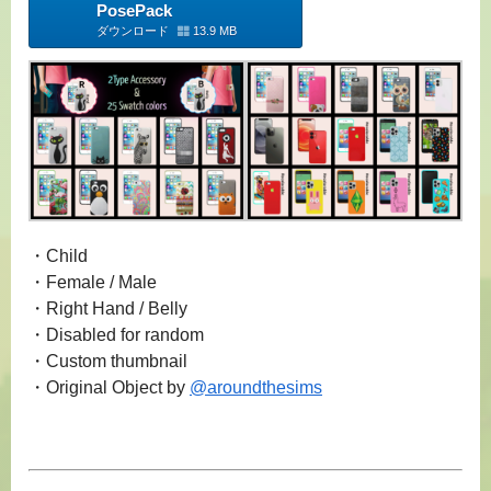
PosePack
ダウンロード
13.9 MB
・Child
・Female / Male
・Right Hand / Belly
・Disabled for random
・Custom thumbnail
・Original Object by
@aroundthesims