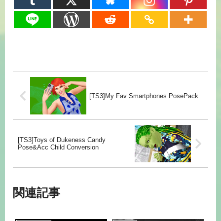
[TS3]My Fav Smartphones PosePack
[TS3]Toys of Dukeness Candy
Pose&Acc Child Conversion
関連記事