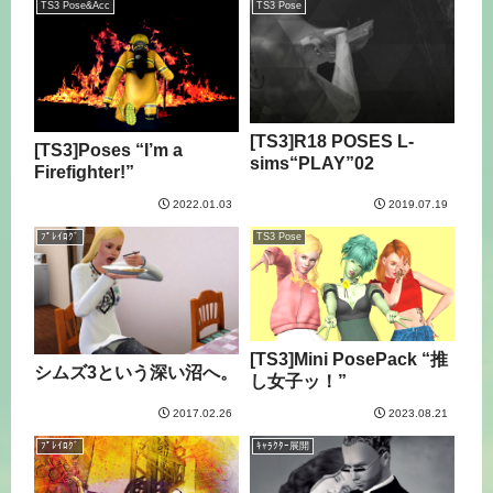
TS3 Pose&Acc
TS3 Pose
[TS3]R18 POSES L-
[TS3]Poses “I’m a
sims“PLAY”02
Firefighter!”
2022.01.03
2019.07.19
ﾌﾟﾚｲﾛｸﾞ
TS3 Pose
[TS3]Mini PosePack “推
シムズ3という深い沼へ。
し女子ッ！”
2017.02.26
2023.08.21
ﾌﾟﾚｲﾛｸﾞ
ｷｬﾗｸﾀｰ展開