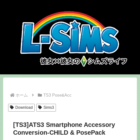
ホーム
TS3 Pose&Acc
Download
Sims3
[TS3]ATS3 Smartphone Accessory
Conversion-CHILD & PosePack