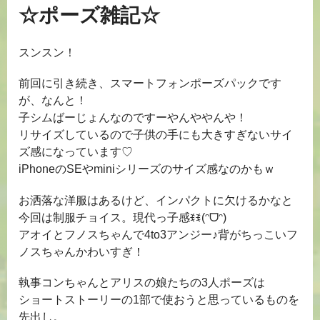
☆ポーズ雑記☆
スンスン！
前回に引き続き、スマートフォンポーズパックです
が、なんと！
子シムばーじょんなのですーやんややんや！
リサイズしているので子供の手にも大きすぎないサイ
ズ感になっています♡
iPhoneのSEやminiシリーズのサイズ感なのかもｗ
お洒落な洋服はあるけど、インパクトに欠けるかなと
今回は制服チョイス。現代っ子感ꉂꉂ(ᵔᗜᵔ)
アオイとフノスちゃんで4to3アンジー♪背がちっこいフ
ノスちゃんかわいすぎ！
執事コンちゃんとアリスの娘たちの3人ポーズは
ショートストーリーの1部で使おうと思っているものを
先出し。