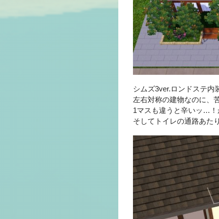
シムズ3ver.ロンドステ
左右対称の建物なのに、
1マスも違うと辛いッ…！
そしてトイレの通路あた