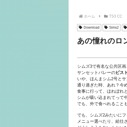
ホーム
TS3 CC
Download
Sims2
あの憧れのロ
シムズ3で有名な公共区画
サンセットバレーの
ビス
いや、ほんまシム2号と
通り過ぎた時、あれ？今
食事に行って、ほれぼれ
シムが吸い込まれてって中
でも、外で食べれること
でも、シムズ2みたいに
メニュー選べたり、給仕さ