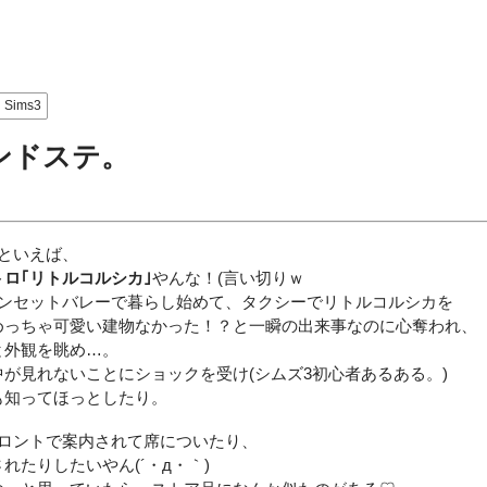
Sims3
ンドステ。
といえば、
トロ｢リトルコルシカ｣
やんな！(言い切りｗ
サンセットバレーで暮らし始めて、タクシーでリトルコルシカを
めっちゃ可愛い建物なかった！？と一瞬の出来事なのに心奪われ、
と外観を眺め…。
が見れないことにショックを受け(シムズ3初心者あるある。)
も知ってほっとしたり。
フロントで案内されて席についたり、
れたりしたいやん(´・д・｀)