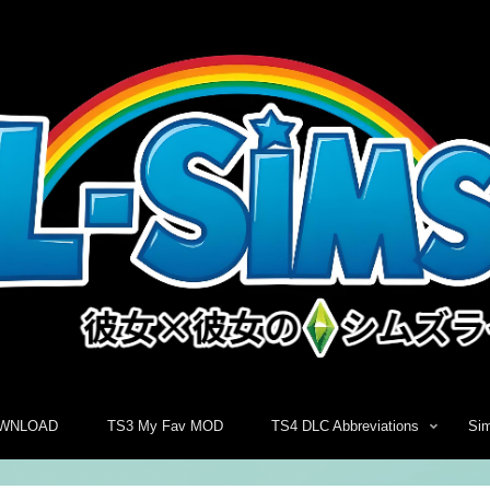
WNLOAD
TS3 My Fav MOD
TS4 DLC Abbreviations
Si