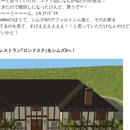
なーと思っていたら、ストア品になんか似たのがある♡
すぎたので後回しになったけんど、買うでー！
うーーーん。(‘A`)ﾏﾝﾄﾞｸｾ
itterのほうで、シムズ4のデフォルトシム達と、そのお家を
れてるのを見て、すげええええええ！！と思っていただけなんやけど
ないかと！
レストラン｢ロンドステ｣をシムズ3へ！