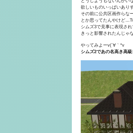
どうしようもないんかい
欲しいものいっぱいあり
その前に公共区画作らなーーー
とか思ってたんやけど…Tw
シムズ3で見事に表現さ
きっと影響されたんじゃ
やってみよーv(´∀｀*v
シムズ2であの名高き高級