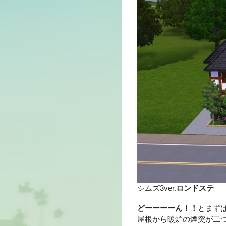
シムズ3ver.
ロンドステ
どーーーーん！！
とまず
屋根から暖炉の煙突が二