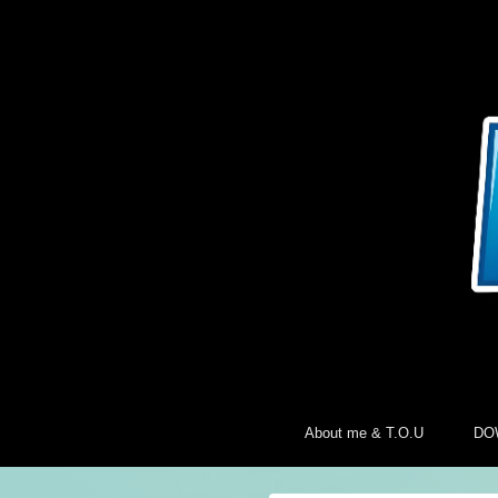
About me & T.O.U
DO