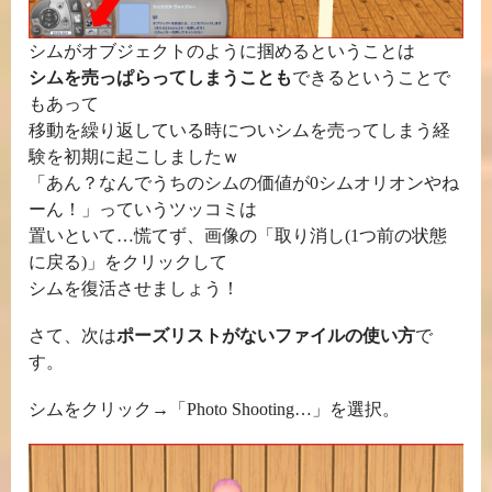
シムがオブジェクトのように掴めるということは
シムを売っぱらってしまうことも
できるということで
もあって
移動を繰り返している時についシムを売ってしまう経
験を初期に起こしましたｗ
「あん？なんでうちのシムの価値が0シムオリオンやね
ーん！」っていうツッコミは
置いといて…慌てず、画像の「取り消し(1つ前の状態
に戻る)」をクリックして
シムを復活させましょう！
さて、次は
ポーズリストがないファイルの使い方
で
す。
シムをクリック→「Photo Shooting…」を選択。