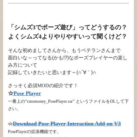
「シムズ3でポーズ遊び」ってどうするの？
よくシムズ4よりやりやすいって聞くけど？
そんな初めましてさんから、もうベテランさんまで
面白いな～ってなる(かも!?)なポーズプレイヤーの楽し
み方について
記録していきたいと思います～(∩´∀｀)∩
さっそく必須MODの紹介です！
☆
Pose Player
一番上の“cmomoney_PosePlayer.rar” というファイルをDLして下
。
さい
Download Pose Player Interaction Add-on V3
☆
PosePlayerの拡張機能です。