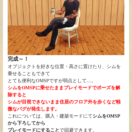
完成～！
オブジェクトを好きな位置・高さに置けたり、シムを
乗せることもできて
とても便利なOMSPですが弱点として…。
シムをOMSPに乗せたままプレイモードでポーズを解
除すると
シムが目視できないまま住居のフロア外を歩くなど軽
微なバグが発生します。
これについては、購入・建築モードにて
シムをOMSP
から下ろしてから
プレイモードにすること
で回避できます。