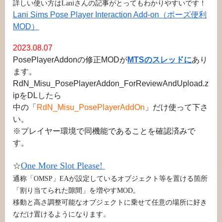
詳しい使い方はLaniさんの記事がとってもわかりやすいです！
Lani Sims Pose Player Interaction Add-on（ポーズ便利
MOD）
2023.08.07
PosePlayerAddonの修正MODが
MTSのスレッドに
あり
ます。
RdN_Misu_PosePlayerAddon_ForReviewAndUpload.z
ipをDLしたら
中の「
RdN_Misu_PosePlayerAddOn
」だけ使って下さ
い。
※プレイヤー環境で同機能であることを確認済みで
す。
One More Slot Please!
☆
通称「OMSP」EAが設定しているオブジェクト等を置ける箇所
「割り当てられた隙間」を増やすMOD。
移動と高さ調整可能なオブジェクトに乗せて任意の場所に好き
なだけ置けるようになります。