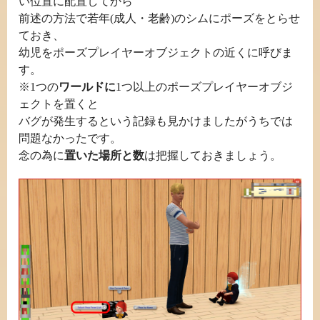
い位置に配置してから
前述の方法で若年(成人・老齢)のシムにポーズをとらせ
ておき、
幼児をポーズプレイヤーオブジェクトの近くに呼びま
す。
※1つの
ワールドに
1つ以上のポーズプレイヤーオブジ
ェクトを置くと
バグが発生するという記録も見かけましたがうちでは
問題なかったです。
念の為に
置いた場所と数
は把握しておきましょう。