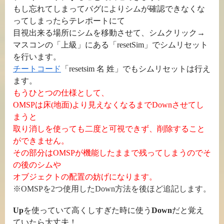
もし忘れてしまってバグによりシムが確認できなくな
ってしまったらテレポートにて
目視出来る場所にシムを移動させて、シムクリック→
マスコンの「上級」にある「resetSim」でシムリセット
を行います。
チートコード
「resetsim 名 姓」でもシムリセットは行え
ます。
もうひとつの仕様として、
OMSPは床(地面)より見えなくなるまでDownさせてし
まうと
取り消しを使っても二度と可視できず、削除すること
ができません。
その部分はOMSPが機能したままで残ってしまうのでそ
の後のシムや
オブジェクトの配置の妨げになります。
※OMSPを2つ使用したDown方法を後ほど追記します。
Up
を使っていて高くしすぎた時に使う
Down
だと覚え
ていたら大丈夫！