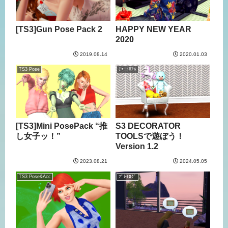
[TS3]Gun Pose Pack 2
HAPPY NEW YEAR
2020
2019.08.14
2020.01.03
TS3 Pose
ﾁｭｰﾄﾘｱﾙ
[TS3]Mini PosePack “推
S3 DECORATOR
し女子ッ！”
TOOLSで遊ぼう！
Version 1.2
2023.08.21
2024.05.05
TS3 Pose&Acc
ﾌﾟﾚｲﾛｸﾞ