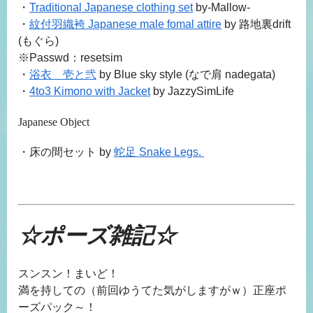
・
Traditional Japanese clothing set
by-Mallow-
・
紋付羽織袴
Japanese male fomal attire
by
路地裏
drift
(
もぐら
)
※Passwd：resetsim
・
浴衣 壱と弐
by Blue sky style (
なで肩
nadegata)
・
4to3 Kimono with Jacket
by JazzySimLife
Japanese Object
・床の間セット by
蛇足 Snake Legs.
☆ポーズ雑記☆
スンスン！まいど！
満を持しての（前回ゆうてた気がしますがｗ）正座ポ
ーズパック～！