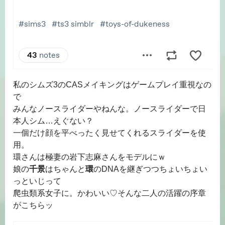
私のシムズ3のCASメイキングはゲームプレイ重視なの
で
みんなノースライダーやねんな。ノースライダーで日
本人シム…えぐない？
一個だけ顔を平べったく見せてくれるスライダーを使
用。
環さんは極妻の岩下志麻さんをモデルにｗ
娘の
千景
はちゃんと
環
のDNAを継ぎつつちょいちょい
っといじって
爬虫類系女子に。かわいい♡そんな二人の活躍の序章
がこちらッ