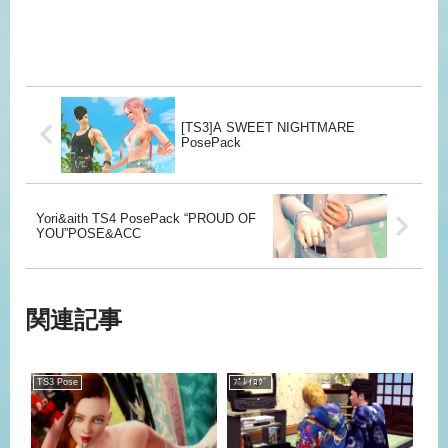
[TS3]A SWEET NIGHTMARE
PosePack
Yori&aith TS4 PosePack “PROUD OF
YOU”POSE&ACC
関連記事
TS3 Pose
ﾌﾟﾚｲﾛｸﾞ