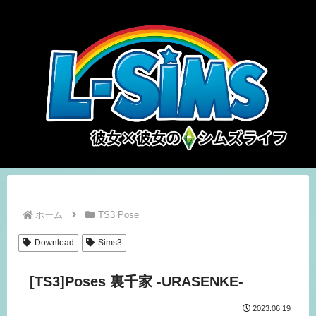
ホーム
TS3 Pose
Download
Sims3
[TS3]Poses 裏千家 -URASENKE-
2023.06.19