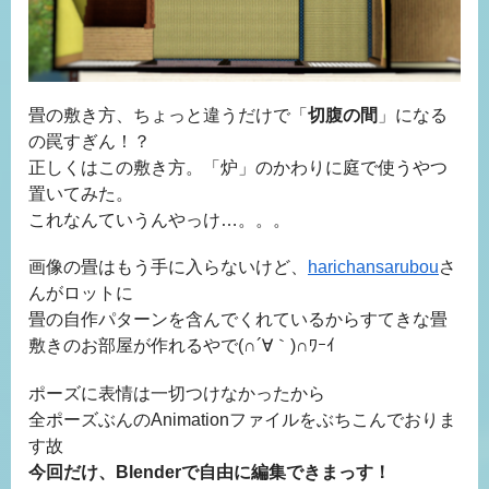
畳の敷き方、ちょっと違うだけで「
切腹の間
」になる
の罠すぎん！？
正しくはこの敷き方。「炉」のかわりに庭で使うやつ
置いてみた。
これなんていうんやっけ…。。。
画像の畳はもう手に入らないけど、
harichansarubou
さ
んがロットに
畳の自作パターンを含んでくれているからすてきな畳
敷きのお部屋が作れるやで(∩´∀｀)∩ﾜｰｲ
ポーズに表情は一切つけなかったから
全ポーズぶんのAnimationファイルをぶちこんでおりま
す故
今回だけ、Blenderで自由に編集できまっす！