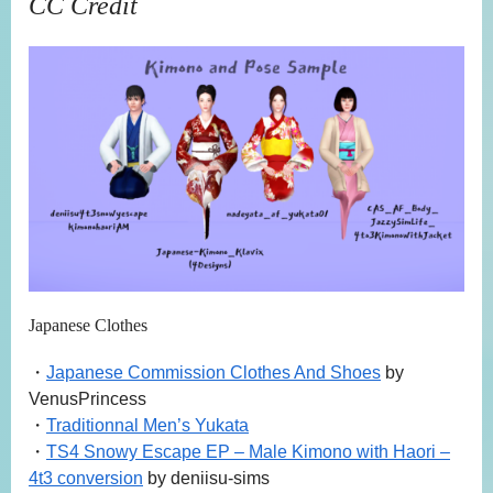
CC Credit
Japanese Clothes
・
Japanese Commission Clothes And Shoes
by
VenusPrincess
・
Traditionnal Men’s Yukata
・
TS4 Snowy Escape EP – Male Kimono with Haori –
4t3 conversion
by deniisu-sims