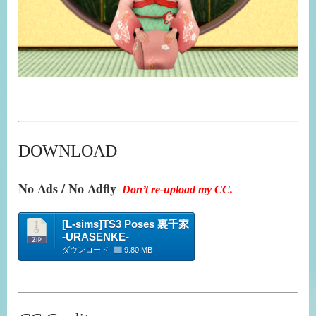
DOWNLOAD
No Ads / No Adfly
Don’t re-upload my CC.
[L-sims]TS3 Poses 裏千家
-URASENKE-
ダウンロード
9.80 MB