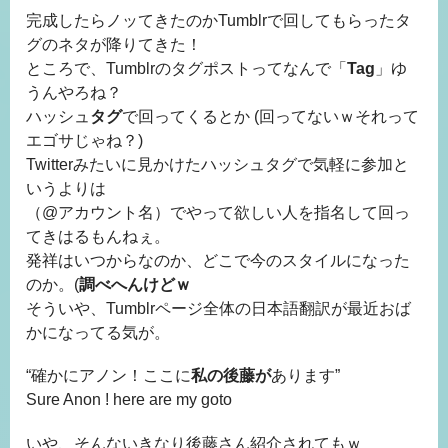
完成したらノッてきたのかTumblrで回してもらったタ
グのネタが降りてきた！
ところで、Tumblrのタグポストってなんで「
Tag
」ゆ
うんやろね？
ハッシュ
タグ
で回ってくるとか (回ってないｗそれって
エゴサじゃね？)
Twitterみたいに見かけたハッシュタグで気軽に参加と
いうよりは
（@アカウント名）でやって欲しい人を指名して回っ
てきはるもんねぇ。
発祥はいつからなのか、どこで今のスタイルになった
のか。(
調べへんけどｗ
そういや、Tumblrページ全体の日本語翻訳が最近おば
かになってる気が。
“確かにアノン！ここに
私の後藤が
あります”
Sure Anon ! here are my goto
いや、そんないきなり後藤さん紹介されてもｗ