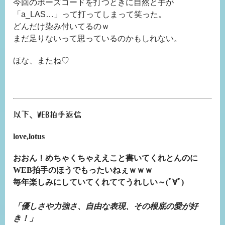
今回のポーズコードを打つときに自然と手が
「a_LAS…」って打ってしまって笑った。
どんだけ染み付いてるのｗ
まだ足りないって思っているのかもしれない。
ほな、またね♡
以下、WEB拍手返信
love,lotus
おおん！めちゃくちゃええこと書いてくれとんのに
WEB拍手のほうでもったいねぇｗｗｗ
毎年楽しみにしていてくれててうれしい～(ﾟ∀ﾟ)
「優しさや力強さ、自由な表現、その根底の愛が好
き！」