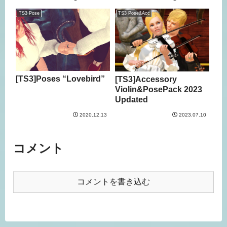
TS3 Pose
TS3 Pose&Acc
[TS3]Poses “Lovebird”
[TS3]Accessory
Violin&PosePack 2023
Updated
2020.12.13
2023.07.10
コメント
コメントを書き込む