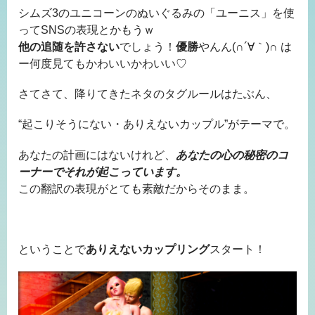
シムズ3のユニコーンのぬいぐるみの「ユーニス」を使
ってSNSの表現とかもうｗ
他の追随を許さない
でしょう！
優勝
やんん(∩´∀｀)∩ は
ー何度見てもかわいいかわいい♡
さてさて、降りてきたネタのタグルールはたぶん、
“起こりそうにない・ありえないカップル”がテーマで。
あなたの計画にはないけれど、
あなたの心の秘密のコ
ーナーでそれが起こっています。
この翻訳の表現がとても素敵だからそのまま。
ということで
ありえないカップリング
スタート！