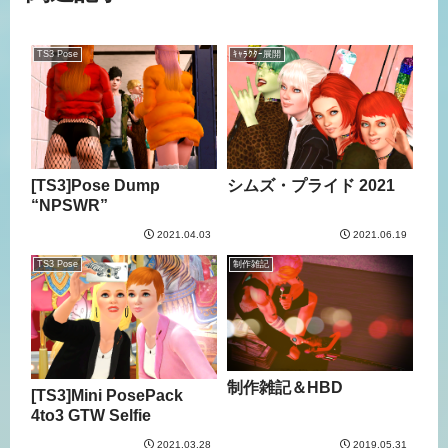
TS3 Pose
ｷｬﾗｸﾀｰ展開
[TS3]Pose Dump
シムズ・プライド 2021
“NPSWR”
2021.04.03
2021.06.19
TS3 Pose
制作雑記
制作雑記＆HBD
[TS3]Mini PosePack
4to3 GTW Selfie
2021.03.28
2019.05.31