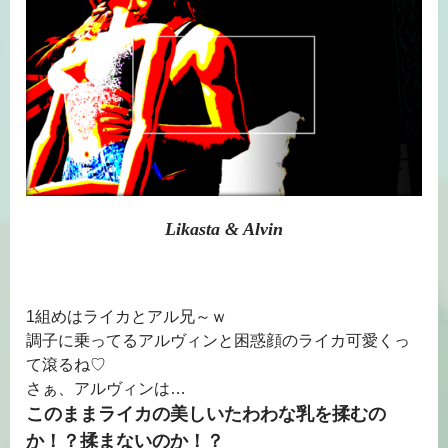
Likasta & Alvin
1組めはライカとアル兄～ｗ
調子に乗ってるアルヴィンと困惑顔のライカ可愛くっ
て滾るね♡
さぁ、アルヴィンは…
このままライカの美しいたわわな乳を揉むの
か！？揉まないのか！？