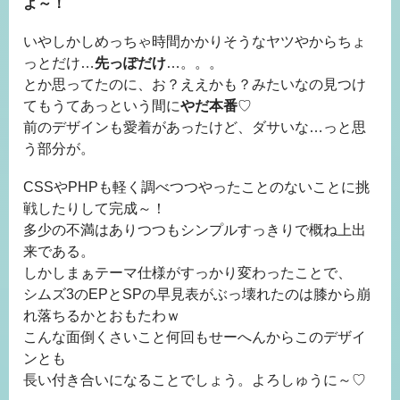
よ～！
いやしかしめっちゃ時間かかりそうなヤツやからちょ
っとだけ…
先っぽだけ
…。。。
とか思ってたのに、お？ええかも？みたいなの見つけ
てもうてあっという間に
やだ本番
♡
前のデザインも愛着があったけど、ダサいな…っと思
う部分が。
CSSやPHPも軽く調べつつやったことのないことに挑
戦したりして完成～！
多少の不満はありつつもシンプルすっきりで概ね上出
来である。
しかしまぁテーマ仕様がすっかり変わったことで、
シムズ3のEPとSPの早見表がぶっ壊れたのは膝から崩
れ落ちるかとおもたわｗ
こんな面倒くさいこと何回もせーへんからこのデザイ
ンとも
長い付き合いになることでしょう。よろしゅうに～♡