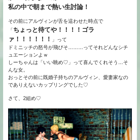
私の中で朝まで熱い生討論！
その前にアルヴィンが舌を這わせた時点で
ちょっと待てや！！！！ゴラ
「
ァ！！！！！！
」って
ドミニッチの怒号が飛びそ………ってそれどんなシチ
ュエーションよｗ
しーちゃんは「いい眺め♡」って喜んでくれそう…そ
んな女。
おっとその前に既婚子持ちのアルヴィン、愛妻家なの
でありえないカップリングでした♡
さて、2組め♡