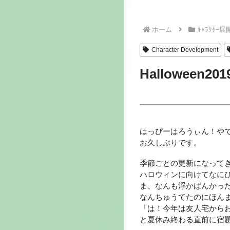
ホーム
ｷｬﾗｸﾀｰ展
Character Development
Halloween201
はっぴーはろうぃん！や
お久しぶりです。
季節ごとの更新になって
ハロウィンに向けてなにひ
ま、なんも浮かばんかった
なんちゅうてたのにほん
「は！今年は友人宅からお
と夏休み終わる直前に宿