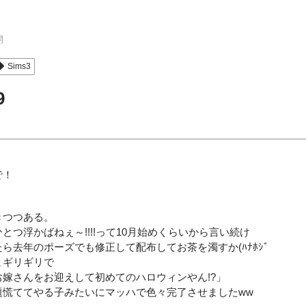
開
Sims3
9
で！
きつつある。
とつ浮かばねぇ～!!!!って10月始めくらいから言い続け
ら去年のポーズでも修正して配布してお茶を濁すか(ﾊﾅﾎｼﾞ
まギリギリで
嫁さんをお迎えして初めてのハロウィンやん!?」
題慌ててやる子みたいにマッハで色々完了させましたww