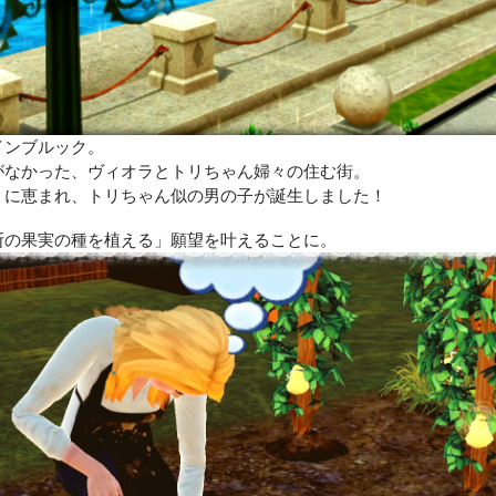
インブルック。
がなかった、ヴィオラとトリちゃん婦々の住む街。
」に恵まれ、トリちゃん似の男の子が誕生しました！
断の果実の種を植える」願望を叶えることに。