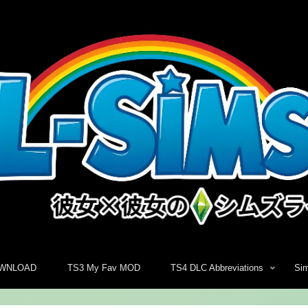
WNLOAD
TS3 My Fav MOD
TS4 DLC Abbreviations
Si