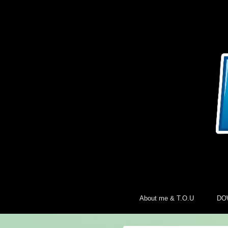
About me & T.O.U
DO