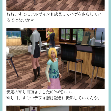
おお、すでにアルヴィンも成長してハゲをさらしてい
るではないかｗ
安定の寄り目頂きました((´^ω^))ｩ,､ｩ,､
寄り目、すごいデフォ服は記念に撮影していくんや。