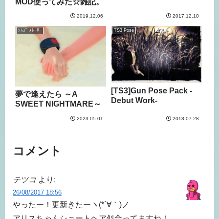
MOD使ってみた☆雑記。
2019.12.06
2017.12.10
ｼﾑｽﾞ ｽﾄｰﾘｰ
TS3 Pose
[TS3]Gun Pose Pack -
夢で逢えたら ～A
Debut Work-
SWEET NIGHTMARE～
2023.05.01
2018.07.28
コメント
テツコ
より:
26/08/2017 18:56
やったー！更新きたーヽ(*´∀｀)ノ
アリスちゃんショートヘア似合ってますね！