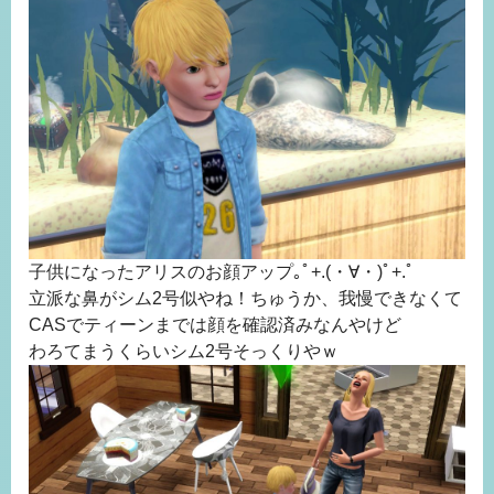
子供になったアリスのお顔アップ｡ﾟ+.(・∀・)ﾟ+.ﾟ
立派な鼻がシム2号似やね！ちゅうか、我慢できなくて
CASでティーンまでは顔を確認済みなんやけど
わろてまうくらいシム2号そっくりやｗ