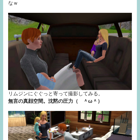
なｗ
リムジンにぐぐっと寄って撮影してみる。
無言の真顔空間。沈黙の圧力（ ＾ω＾）