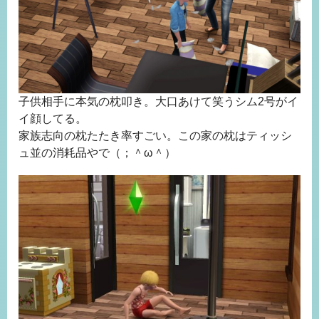
子供相手に本気の枕叩き。大口あけて笑うシム2号がイ
イ顔してる。
家族志向の枕たたき率すごい。この家の枕はティッシ
ュ並の消耗品やで（；＾ω＾）