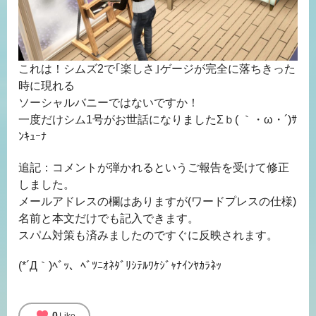
これは！シムズ2で｢楽しさ｣ゲージが完全に落ちきった
時に現れる
ソーシャルバニーではないですか！
一度だけシム1号がお世話になりましたΣｂ( ｀・ω・´)ｻ
ﾝｷｭｰﾅ
追記：コメントが弾かれるというご報告を受けて修正
しました。
メールアドレスの欄はありますが(ワードプレスの仕様)
名前と本文だけでも記入できます。
スパム対策も済みましたのですぐに反映されます。
(*´Д｀)ﾍﾞｯ、ﾍﾞﾂﾆｵﾈﾀﾞﾘｼﾃﾙﾜｹｼﾞｬﾅｲﾝﾔｶﾗﾈｯ
0
Like