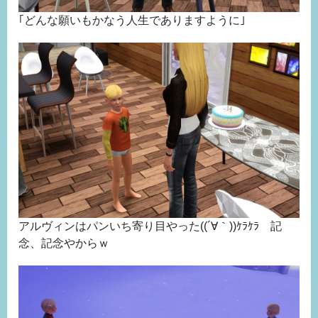
｢どんな願いもかなう人生でありますように｣
アルヴィンはパンいち寄り目やった((´∀｀))ｹﾗｹﾗ 記
念、記念やからｗ