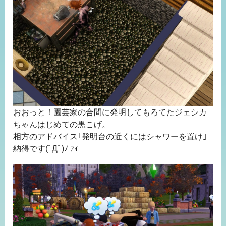
おおっと！園芸家の合間に発明してもろてたジェシカ
ちゃんはじめての黒こげ。
相方のアドバイス｢発明台の近くにはシャワーを置け｣
納得です(ﾟДﾟ)ﾉ ｧｨ