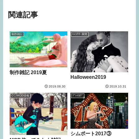
関連記事
制作雑記
ｷｬﾗｸﾀｰ展開
制作雑記 2019夏
Halloween2019
2019.08.30
2019.10.31
CC/MOD情報
ﾌﾟﾚｲﾛｸﾞ
シムポート2017③