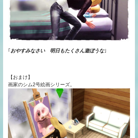
｢
おやすみなさい 明日もたくさん遊ぼうな
｣
【おまけ】
画家のシム2号絵画シリーズ。