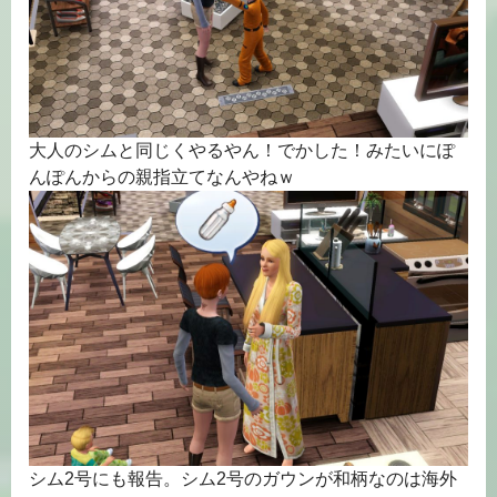
大人のシムと同じくやるやん！でかした！みたいにぽ
んぽんからの親指立てなんやねｗ
シム2号にも報告。シム2号のガウンが和柄なのは海外