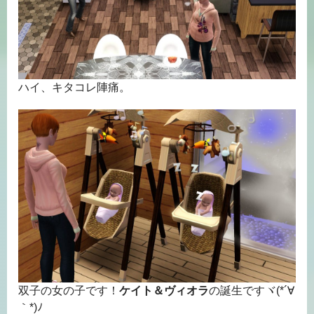
ハイ、キタコレ陣痛。
双子の女の子です！
ケイト＆ヴィオラ
の誕生ですヾ(*´∀
｀*)ﾉ