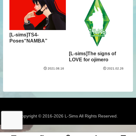
[L-sims]TS4-
Poses“NAMBA”
[L-sims]The signs of
LOVE for ojimero
2021.08.16
2021.02.26
Copyright © 2016-2026 L-Sims All Rights Reserved.