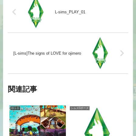
L-sims_PLAY_01
[L-sims]The signs of LOVE for ojimero
関連記事
ロット
シムズ3ポーズ