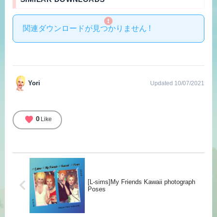
関連ダウンロードが見つかりません !
Yori
Updated 10/07/2021
favorite
0
Like
[L-sims]My Friends Kawaii photograph
Poses