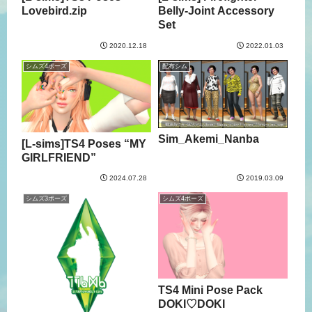
Lovebird.zip
Belly-Joint Accessory
Set
2020.12.18
2022.01.03
シムズ4ポーズ
配布シム
Sim_Akemi_Nanba
[L-sims]TS4 Poses “MY
GIRLFRIEND”
2024.07.28
2019.03.09
シムズ3ポーズ
シムズ4ポーズ
TS4 Mini Pose Pack
DOKI♡DOKI