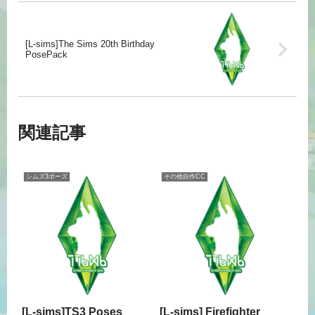
[L-sims]The Sims 20th Birthday
PosePack
関連記事
シムズ3ポーズ
その他自作CC
[L-sims]TS3 Poses
[L-sims] Firefighter