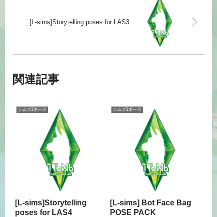
[L-sims]Storytelling poses for LAS3
関連記事
シムズ3ポーズ
シムズ3ポーズ
[L-sims]Storytelling
[L-sims] Bot Face Bag
poses for LAS4
POSE PACK