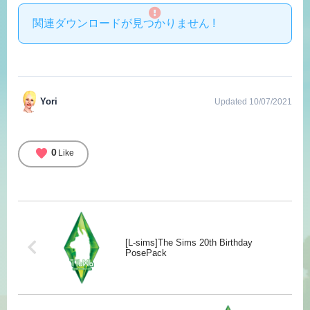
関連ダウンロードが見つかりません !
Yori
Updated 10/07/2021
favorite
0
Like
[L-sims]The Sims 20th Birthday
PosePack