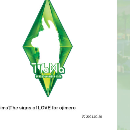
sims]The signs of LOVE for ojimero
2021.02.26