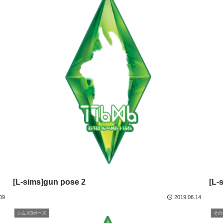
[L-sims]gun pose 2
[L-
09
2019.08.14
シムズ3ポーズ
その