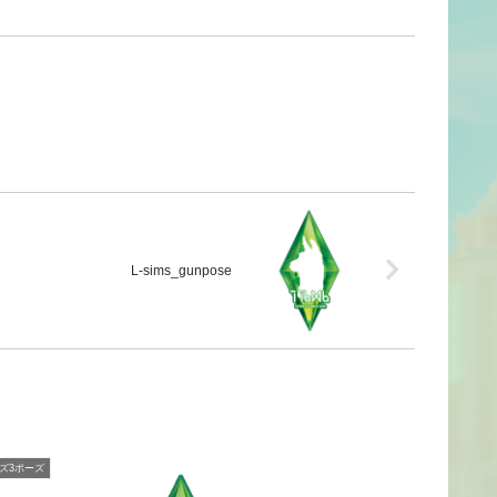
L-sims_gunpose
ズ3ポーズ