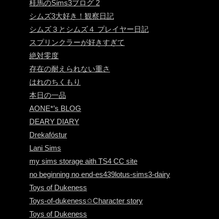
桂馬のSims3ブログ 2
シムズ3大好き！観察日記
シムズ３とシムズ４ プレイヤー日記
スプリンクラーが好きすぎて
絶対零度
存在の耐えられない重さ
はれのちくもり
本日の一品
AONE*’s BLOG
DEARY DIARY
Drekafóstur
Lani Sims
my sims storage aith TS4 CC site
no beginning no end-es439lotus-sims3-dairy
Toys of Dukeness
Toys-of-dukeness✩Character story
Toys of Dukeness