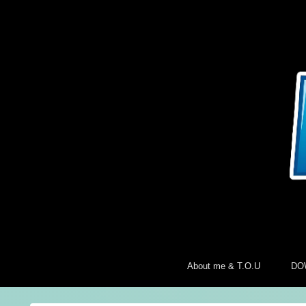
About me & T.O.U
DO