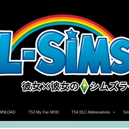
WNLOAD
TS3 My Fav MOD
TS4 DLC Abbreviations
Si