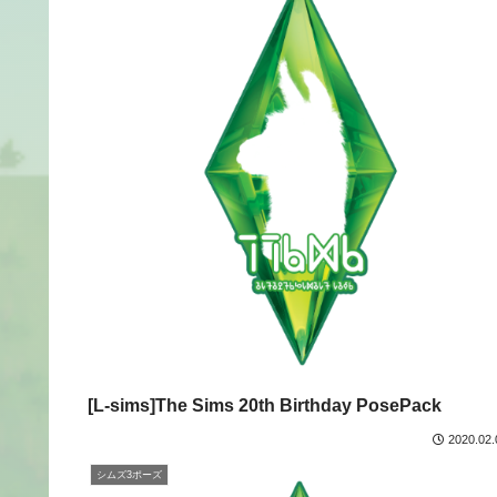
[L-sims]The Sims 20th Birthday PosePack
2020.02.
シムズ3ポーズ