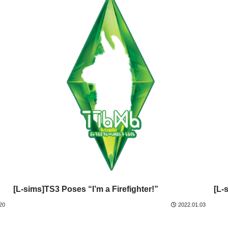
[L-sims]TS3 Poses “I’m a Firefighter!”
[L-
20
2022.01.03