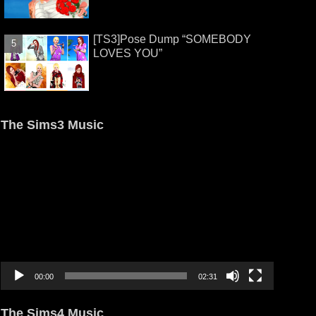
[TS3]Pose Dump “SOMEBODY
LOVES YOU”
The Sims3 Music
動
画
プ
レ
ー
ヤ
ー
00:00
02:31
The Sims4 Music