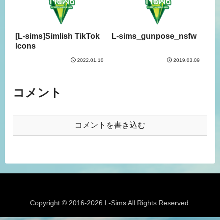
[L-sims]Simlish TikTok
L-sims_gunpose_nsfw
Icons
2022.01.10
2019.03.09
コメント
コメントを書き込む
Copyright © 2016-2026 L-Sims All Rights Reserved.