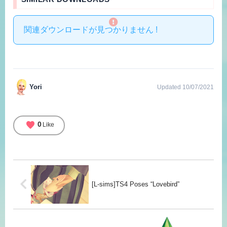
関連ダウンロードが見つかりません !
Yori
Updated 10/07/2021
favorite
0
Like
[L-sims]TS4 Poses “Lovebird”