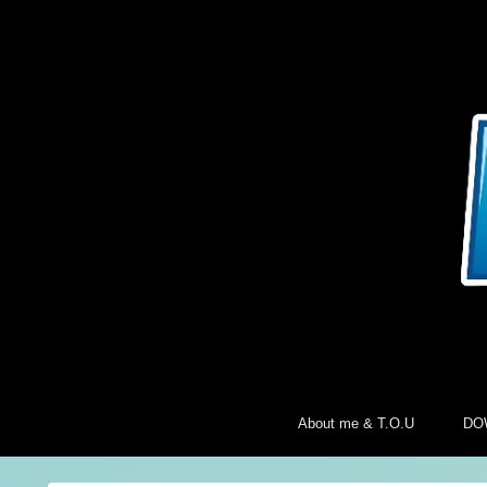
About me & T.O.U
DO