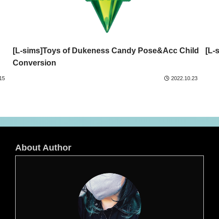
[L-sims]Toys of Dukeness Candy Pose&Acc Child
[L-
Conversion
15
2022.10.23
About Author