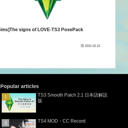
sims]The signs of LOVE-TS3 PosePack
2021.02.21
Popular articles
TS3 Smooth Patch 2.1 日本語解説
版
TS4 MOD・CC Record