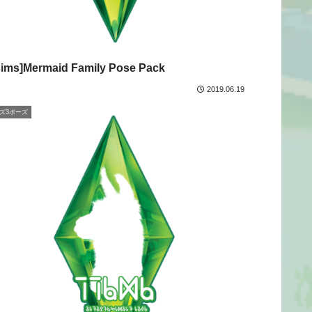
sims]Mermaid Family Pose Pack
2019.06.19
ズ3ポーズ