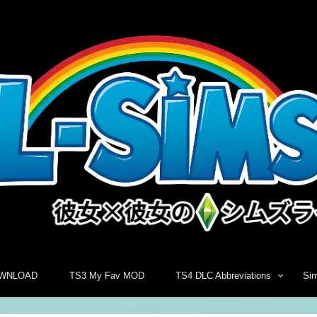
WNLOAD
TS3 My Fav MOD
TS4 DLC Abbreviations
Si