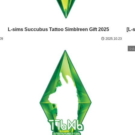
L-sims Succubus Tattoo Simblreen Gift 2025
[L-
09
2025.10.23
シム