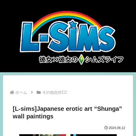
ホーム
その他自作CC
[L-sims]Japanese erotic art “Shunga”
wall paintings
2024.08.12