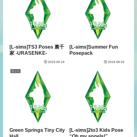
[L-sims]TS3 Poses 裏千
[L-sims]Summer Fun
家 -URASENKE-
Posepack
2023.06.19
2019.08.02
ロット
Green Springs Tiny City
[L-sims]2to3 Kids Pose
Hall
“Oh my angels!”