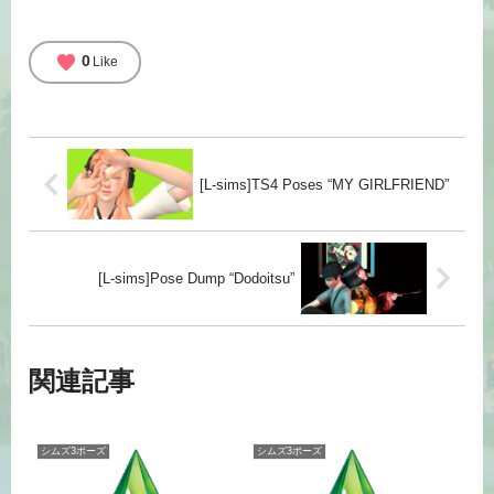
favorite
0
Like
[L-sims]TS4 Poses “MY GIRLFRIEND”
[L-sims]Pose Dump “Dodoitsu”
関連記事
シムズ3ポーズ
シムズ3ポーズ