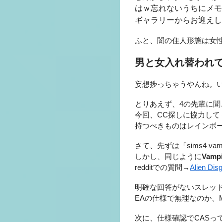
はｗ忘れないうちにメモ
ギャラリーからお迎えし
ふと、闇の住人形態は女
男と女入れ替われ
妄想捗っちゃうやんね。
とりあえず、4の先輩に聞
今回、CC探しに協力して
持つべきものはレインボ
さて、先ずは「sims4 vamp
しかし、同じように
Vampi
redditでの質問→
Alien Dis
明確な回答がないスレッ
EAの仕様で無理なのか、
次に、仕様確認でCASっ