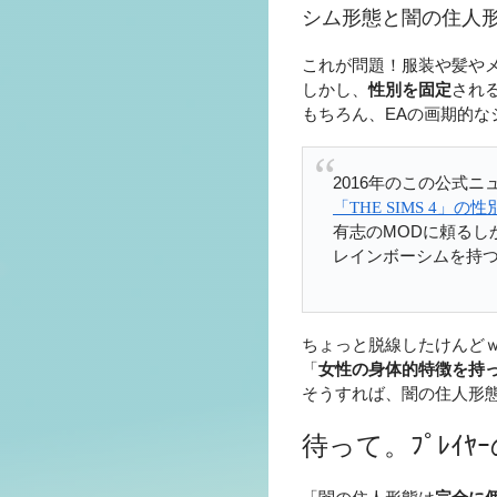
シム形態と闇の住人
これが問題！服装や髪や
しかし、
性別を固定
され
もちろん、EAの画期的
2016年のこの公式
「THE SIMS 4」
有志のMODに頼るし
レインボーシムを持
ちょっと脱線したけんど
「
女性の身体的特徴を持
そうすれば、闇の住人形
待って。ﾌﾟﾚｲ