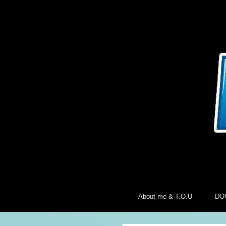
About me & T.O.U
DO