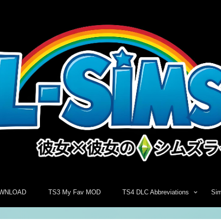
WNLOAD
TS3 My Fav MOD
TS4 DLC Abbreviations
Si