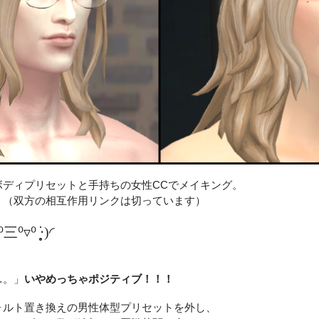
ボディプリセットと手持ちの女性CCでメイキング。
。（双方の相互作用リンクは切っています）
三⁰▿⁰ ‧̣̥̇)◜
！
…。」
いやめっちゃポジティブ！！！
ォルト置き換えの男性体型プリセットを外し、