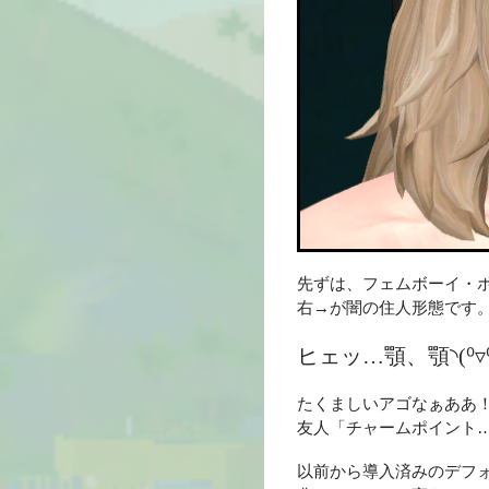
先ずは、フェムボーイ・
右→が闇の住人形態です
ヒェッ…顎、顎
◝(⁰▿⁰
たくましいアゴなぁああ
友人「チャームポイント
以前から導入済みのデフ