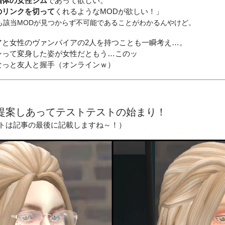
個体の女性シム
であって欲しい。
のリンクを切って
くれるようなMODが欲しい！」
も該当MODが見つからず不可能であることがわかるんやけど。
アと女性のヴァンパイアの2人を持つことも一瞬考え…。
ンって変身した姿が女性だともう…このッ
なっと友人と握手（オンラインｗ）
提案しあってテストテストの始まり！
ットは記事の最後に記載しますね～！）