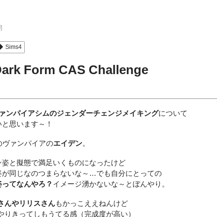
開
Sims4
Dark Form CAS Challenge
ァンパイアシムのジェンダーチェンジメイキング
について
いと思います～！
のヴァンパイアの
エイデン
。
ン姿と擬態で満足いくものになったけど
姿が同じなのつまらないな～…でも自分にとっての
姿ってなんやろ？
イメージ湧かないな～とぼんやり。
さんやリリスさん
もかっこええねんけど
がやりきってしもうてる感（完成度が高い）