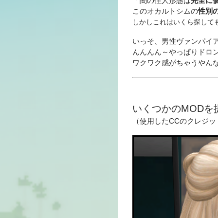
「闇の住人形態は
完全に
このオカルトシムの
性別
しかしこれはいくら探して
いっそ、男性ヴァンパイ
んんんん～やっぱりドロ
ワクワク感がちゃうやん
いくつかのMODを
（使用したCCのクレジ