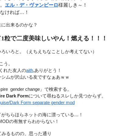
。
エル・デ・ヴァンピーロ
様麗しき～！
なければ…！
性に出来るのかな？
て1粒で二度美味しいやん！燃える！！！
いろいろと。（えちえちなことしか考えてない）
こう。
くれた友人の
aith
,ありがとう！
ーシムが沢山いる友ですなぁあｗｗ
ire gender change」で検索する。
re Dark Form
について尋ねるスレしか見つからず。
guise/Dark Form separate gender mod
ドがちらほらネットの海に漂っている…！
MODの有無すらわからない！
てみるものの、思った通り