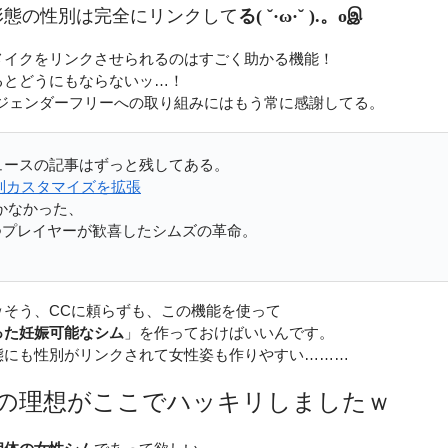
形態の性別は完全にリンクして
る
( ˘·ω·˘ ).。oஇ
メイクをリンクさせられるのはすごく助かる機能！
るとどうにもならないッ…！
なジェンダーフリーへの取り組みにはもう常に感謝してる。
ニュースの記事はずっと残してある。
の性別カスタマイズを拡張
かなかった、
つプレイヤーが歓喜したシムズの革命。
ｗそう、CCに頼らずも、この機能を使って
った妊娠可能なシム
」を作っておけばいいんです。
態にも性別がリンクされて女性姿も作りやすい………
ﾔｰの理想がここでハッキリしましたｗ