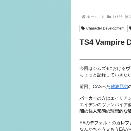
ホーム
ｷｬﾗｸﾀｰ展
Character Development
TS4 Vampire 
今回はシムズ4における
ヴ
ちょっと記録していきた
前回、CASった
難波兄弟
パーカー
の方はエイリア
エイデンのヴァンパイア
闇の住人形態の理想的な
EAのデフォルトの
カレブ
なんかちゃうｗもうEA