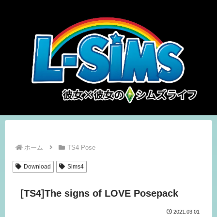
ホーム
TS4 Pose
Download
Sims4
[TS4]The signs of LOVE Posepack
2021.03.01