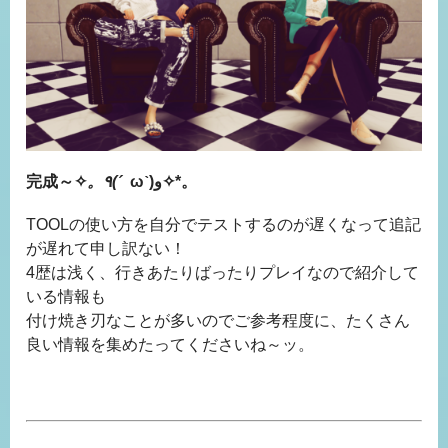
完成～
✧
。٩(ˊ
ωˋ)و✧*。
TOOLの使い方を自分でテストするのが遅くなって追記
が遅れて申し訳ない！
4歴は浅く、行きあたりばったりプレイなので紹介して
いる情報も
付け焼き刃なことが多いのでご参考程度に、たくさん
良い情報を集めたってくださいね～ッ。