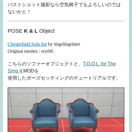
バストショット撮影なら空気椅子でもよろしいのでは
ないかと！
POSE
K & L
Object
Chesterfield Sofa Set
by tingelingelater
Original meshes : eryt96
こちらのソファーオブジェクトと、
T.O.O.L. for The
Sims 4
MODを
使用したポーズセッティングのチュートリアルです。