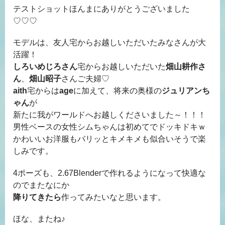
テストショットほんまにありがとうございました
♡♡♡
モデルは、友人宅からお越しいただいたみなさんが大
活躍！
しろいめじろさん
宅からお越しいただいた
畑山耕作さ
ん
、
畑山昭子
さんご夫婦♡
aith
宅からは
age
に加えて、将来の奥様の
ジュリアンち
ゃん
が
新たに我がワールドへお越しくださいました～！！！
男性ベースの女性シムちゃんは初めてでドッキドキｗ
かわいいお洋服もバリッとキメキメも似合いそうで楽
しみです。
4ポーズも、2.67Blenderで作れるようになって快適な
のでまたなにか
降りてきたら
作ってみたいなと思います。
ほな、またね♪