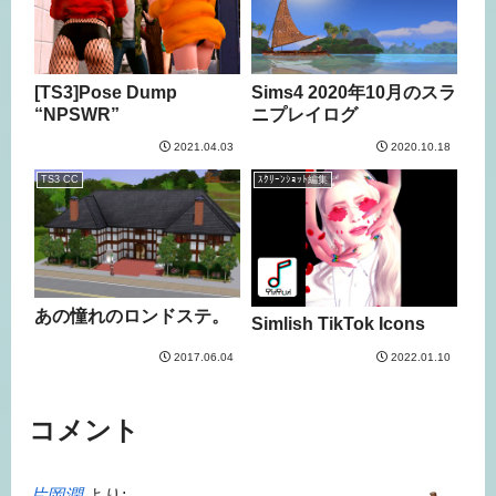
[TS3]Pose Dump
Sims4 2020年10月のスラ
“NPSWR”
ニプレイログ
2021.04.03
2020.10.18
TS3 CC
ｽｸﾘｰﾝｼｮｯﾄ編集
あの憧れのロンドステ。
Simlish TikTok Icons
2017.06.04
2022.01.10
コメント
片岡潤
より: