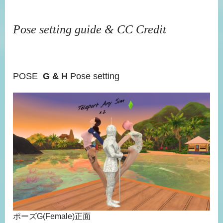
Pose setting guide & CC Credit
POSE
G & H
Pose setting
ポーズG(Female)正面