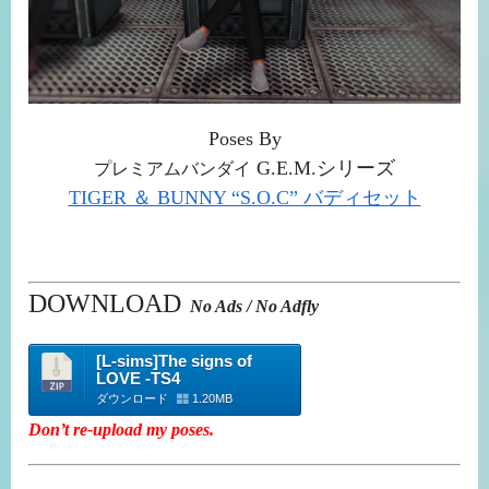
Poses By
G.E.M.
シリーズ
プレミアムバンダイ
TIGER ＆ BUNNY “S.O.C” バディセット
DOWNLOAD
No Ads / No Adfly
[L-sims]The signs of
LOVE -TS4
ダウンロード
1.20MB
Don’t re-upload my poses.