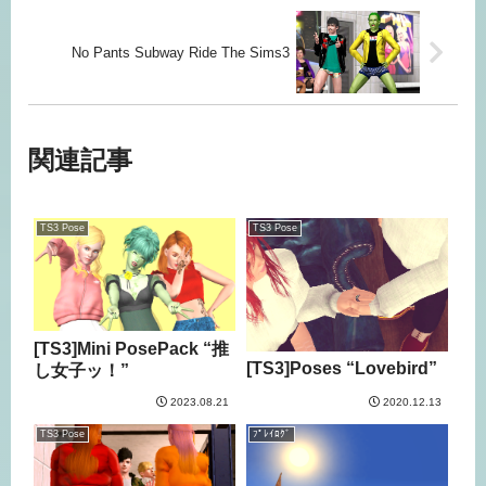
No Pants Subway Ride The Sims3
関連記事
TS3 Pose
TS3 Pose
[TS3]Mini PosePack “推
[TS3]Poses “Lovebird”
し女子ッ！”
2023.08.21
2020.12.13
TS3 Pose
ﾌﾟﾚｲﾛｸﾞ