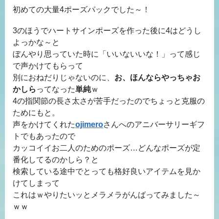
初めての大量4ポーズパックでした～！
3のほうでハートサインポーズを作った後に4はどうし
よっかな～と
ぼんやり思っていた時に「いいないいな！」って感じ
で声かけてもらって
別におねだりじゃないのに、
お、ほんならやっちゃお
かしら
ってなった
単純
ｗ
4の指関節の長さ太さが苦手だったのでちょっと克服の
ためにもと。
声をかけてくれた
ojimero
さんへのアニバーサリーギフ
トでもあったので
カッコイイお二人のためのポーズ…どんなポーズが定
番化してるのかしら？と
検索している途中でとっても格好良いアイテムを見か
けてしまって
これはｗやりたいッとメラメラがんばってみました～
ｗｗ