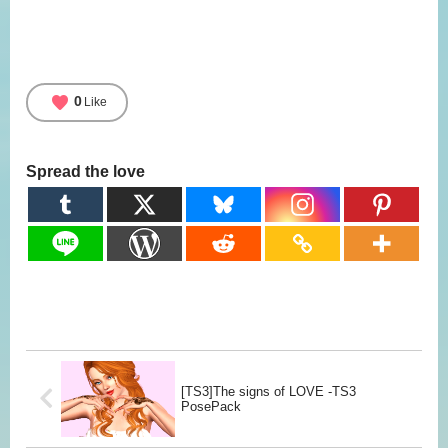
favorite
0
Like
Spread the love
[TS3]The signs of LOVE -TS3
PosePack