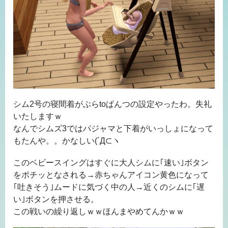
シム2号の寝間着がぶらtoぱんつの設定やったわ。失礼
いたしますｗ
なんでシムズ3ではパジャマと下着がいっしょになって
もたんや。。かなしい(´Д⊂ヽ
このベビースイングはすぐに大人シムに｢速い｣ボタン
をポチッとなされる→赤ちゃんアイコン黄色になって
｢吐きそう｣ムードに気づく中の人→近くのシムに｢遅
い｣ボタンを押させる。
この戦いの繰り返しｗｗほんまやめてんかｗｗ