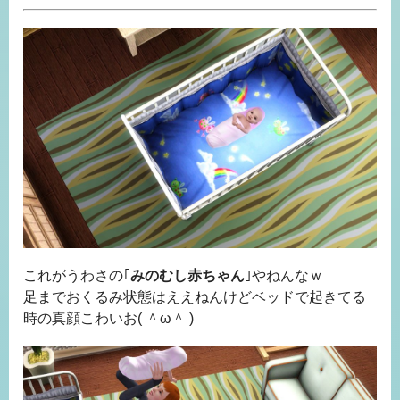
これがうわさの｢
みのむし赤ちゃん
｣やねんなｗ
足までおくるみ状態はええねんけどベッドで起きてる
時の真顔こわいお( ＾ω＾ )