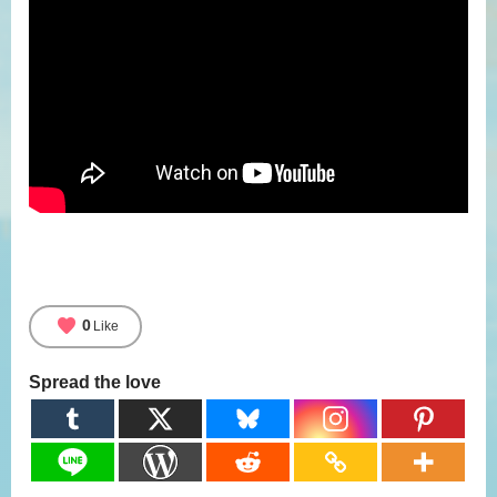
favorite
0
Like
Spread the love