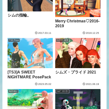
シムの指輪。
Merry Christmas♡2016-
2019
2017.03.11
2019.12.25
TS3 Pose
ｷｬﾗｸﾀｰ展開
[TS3]A SWEET
シムズ・プライド 2021
NIGHTMARE PosePack
2023.05.02
2021.06.19
制作雑記
ｼﾑｽﾞ ｽﾄｰﾘｰ