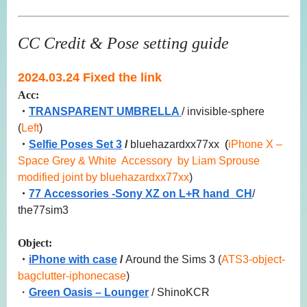
CC Credit & Pose setting guide
2024.03.24 Fixed the link
Acc:
・
TRANSPARENT UMBRELLA
/ invisible-sphere
(
Left
)
・
Selfie Poses Set 3
/
bluehazardxx77xx
(
iPhone X –
Space Grey & White Accessory by Liam Sprouse
modified joint by bluehazardxx77xx
)
・
77 Accessories -Sony XZ on L+R hand_CH
/
the77sim3
Object:
・
iPhone with case
/
Around the Sims 3 (
ATS3-object-
bagclutter-iphonecase
)
・
Green Oasis – Lounger
/ ShinoKCR