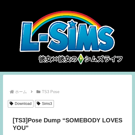
ホーム
TS3 Pose
Download
Sims3
[TS3]Pose Dump “SOMEBODY LOVES
YOU”