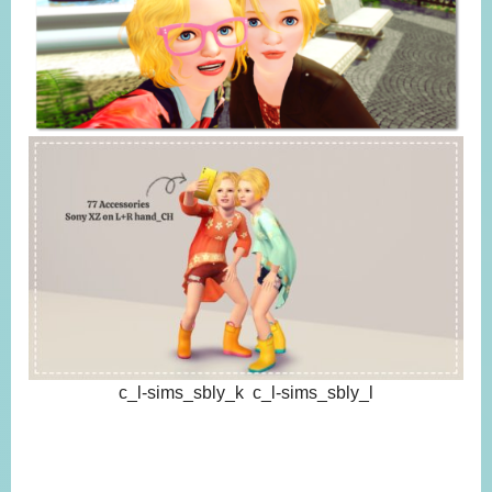
c_l-sims_sbly_k c_l-sims_sbly_l