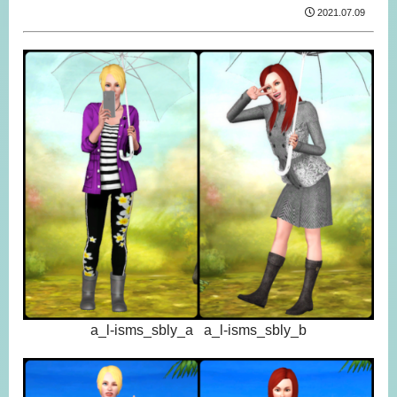
2021.07.09
a_l-isms_sbly_a a_l-isms_sbly_b