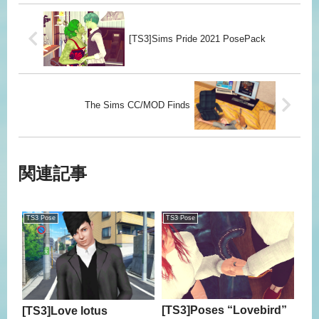
[TS3]Sims Pride 2021 PosePack
The Sims CC/MOD Finds
関連記事
TS3 Pose
TS3 Pose
[TS3]Poses “Lovebird”
[TS3]Love lotus