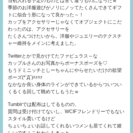
当初入れる予定のものとは全く違うものになったｗ
季節のお洋服遊びがノリにノッてたくさんできてギフ
トに似合う形になって良かった～！
カップをアクセサリーじゃなくてオブジェクトにこだ
わったのは、アクセサリーを
たくさんつけたいから。洋服やジュエリーのテクスチ
ャー維持をメインに考えました。
Twitterとかで見かけてたファビュラス～な
カップルさんのお写真からボーナスポーズを♡
もうドミニッチとしーちゃんにやらせたいだけの欲望
ポーズ(*´Д`)ﾊｧﾊｧ
なかなか良い身体のラインができているからついつい
くるくる回して眺めてしもうたｗ
Tumblrでは配布はしてるものの、
質問は受け付けてないし、WCIFフレンドリーでもない
スタイル貫いてるけど
ちょいちょいお話してくれるいつメンも居てくれて嬉
しいです！これからもきっと