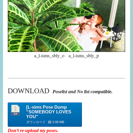
a_l-isms_sbly_o a_l-isms_sbly_p
DOWNLOAD
Poselist and No list compatible.
[L-sims Pose Dump
“SOMEBODY LOVES
YOU”
ダウンロード
3.08 MB
Don’t re-upload my poses.