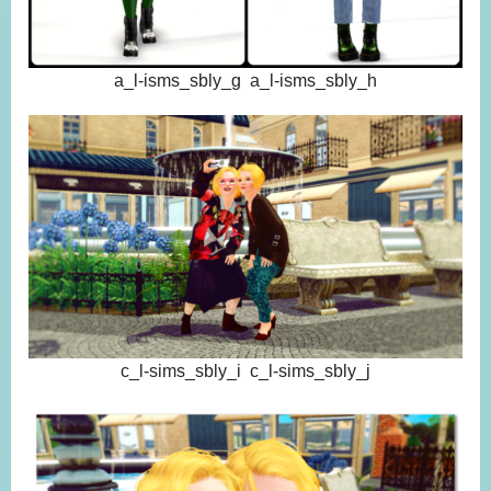
a_l-isms_sbly_g a_l-isms_sbly_h
c_l-sims_sbly_i c_l-sims_sbly_j