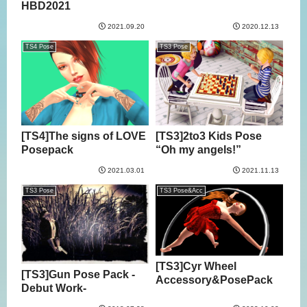
HBD2021
2021.09.20
2020.12.13
TS4 Pose
TS3 Pose
[TS4]The signs of LOVE
[TS3]2to3 Kids Pose
Posepack
“Oh my angels!”
2021.03.01
2021.11.13
TS3 Pose
TS3 Pose&Acc
[TS3]Cyr Wheel
[TS3]Gun Pose Pack -
Accessory&PosePack
Debut Work-