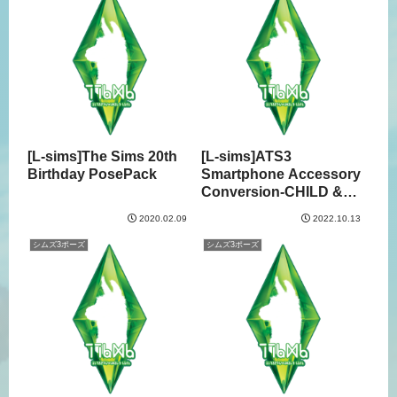
[L-sims]The Sims 20th
[L-sims]ATS3
Birthday PosePack
Smartphone Accessory
Conversion-CHILD &
PosePack
2020.02.09
2022.10.13
シムズ3ポーズ
シムズ3ポーズ