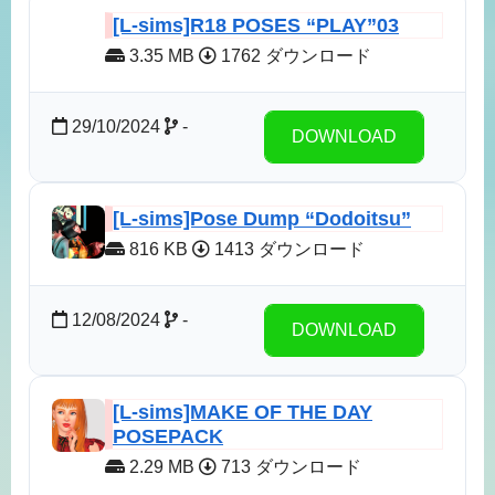
[L-sims]R18 POSES “PLAY”03
3.35 MB
1762 ダウンロード
29/10/2024
-
DOWNLOAD
[L-sims]Pose Dump “Dodoitsu”
816 KB
1413 ダウンロード
12/08/2024
-
DOWNLOAD
[L-sims]MAKE OF THE DAY
POSEPACK
2.29 MB
713 ダウンロード