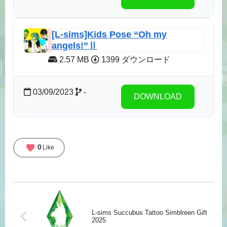
[L-sims]Kids Pose “Oh my
angels!”Ⅱ
2.57 MB
1399 ダウンロード
03/09/2023
-
DOWNLOAD
favorite
0
Like
L-sims Succubus Tattoo Simblreen Gift
2025