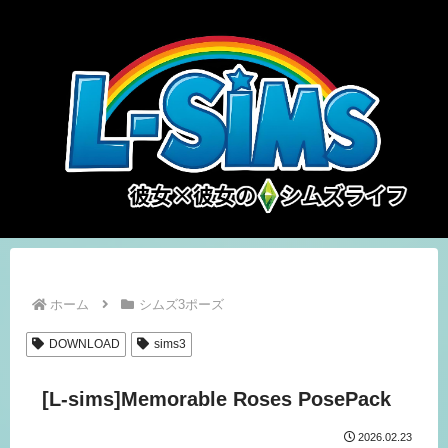
ホーム
シムズ3ポーズ
DOWNLOAD
sims3
[L-sims]Memorable Roses PosePack
2026.02.23