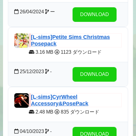
26/04/2024
ー
DOWNLOAD
[L-sims]Petite Sims Christmas
Posepack
3.16 MB
1123 ダウンロード
25/12/2023
-
DOWNLOAD
[L-sims]CyrWheel
Accessory&PosePack
2.48 MB
835 ダウンロード
04/10/2023
-
DOWNLOAD